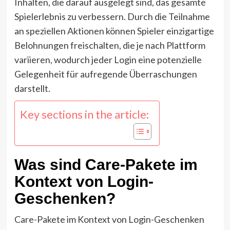
Inhalten, die darauf ausgelegt sind, das gesamte
Spielerlebnis zu verbessern. Durch die Teilnahme
an speziellen Aktionen können Spieler einzigartige
Belohnungen freischalten, die je nach Plattform
variieren, wodurch jeder Login eine potenzielle
Gelegenheit für aufregende Überraschungen
darstellt.
Key sections in the article:
Was sind Care-Pakete im
Kontext von Login-
Geschenken?
Care-Pakete im Kontext von Login-Geschenken