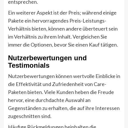
entsprechen.
Ein weiterer Aspekt ist der Preis; während einige
Pakete ein hervorragendes Preis-Leistungs-
Verhältnis bieten, können andere überteuert sein
im Verhältnis zu ihrem Inhalt. Vergleichen Sie
immer die Optionen, bevor Sie einen Kauf tätigen.
Nutzerbewertungen und
Testimonials
Nutzerbewertungen können wertvolle Einblicke in
die Effektivität und Zufriedenheit von Care-
Paketen bieten. Viele Kunden heben die Freude
hervor, eine durchdachte Auswahl an
Gegenständen zu erhalten, die auf ihre Interessen
zugeschnitten sind.
Häufige Rückmeldungen beinhalten die