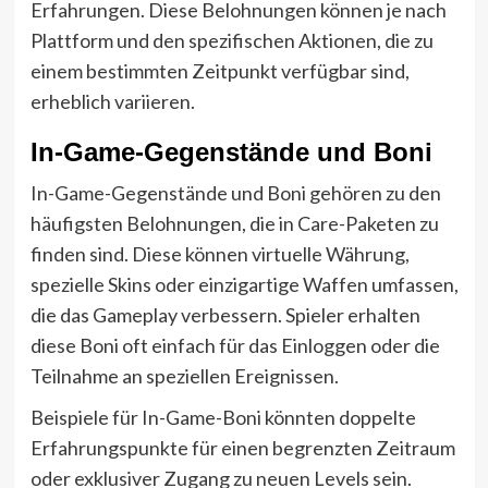
Erfahrungen. Diese Belohnungen können je nach
Plattform und den spezifischen Aktionen, die zu
einem bestimmten Zeitpunkt verfügbar sind,
erheblich variieren.
In-Game-Gegenstände und Boni
In-Game-Gegenstände und Boni gehören zu den
häufigsten Belohnungen, die in Care-Paketen zu
finden sind. Diese können virtuelle Währung,
spezielle Skins oder einzigartige Waffen umfassen,
die das Gameplay verbessern. Spieler erhalten
diese Boni oft einfach für das Einloggen oder die
Teilnahme an speziellen Ereignissen.
Beispiele für In-Game-Boni könnten doppelte
Erfahrungspunkte für einen begrenzten Zeitraum
oder exklusiver Zugang zu neuen Levels sein.