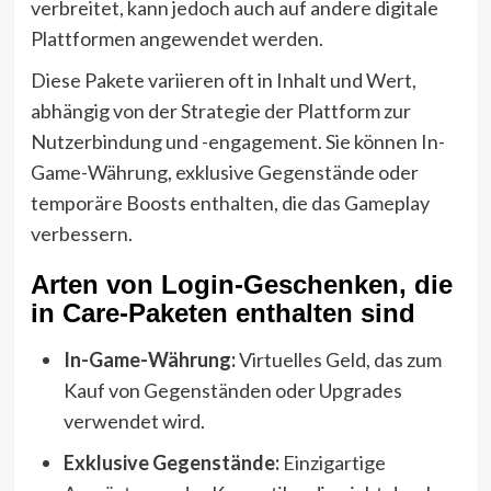
verbreitet, kann jedoch auch auf andere digitale
Plattformen angewendet werden.
Diese Pakete variieren oft in Inhalt und Wert,
abhängig von der Strategie der Plattform zur
Nutzerbindung und -engagement. Sie können In-
Game-Währung, exklusive Gegenstände oder
temporäre Boosts enthalten, die das Gameplay
verbessern.
Arten von Login-Geschenken, die
in Care-Paketen enthalten sind
In-Game-Währung:
Virtuelles Geld, das zum
Kauf von Gegenständen oder Upgrades
verwendet wird.
Exklusive Gegenstände:
Einzigartige