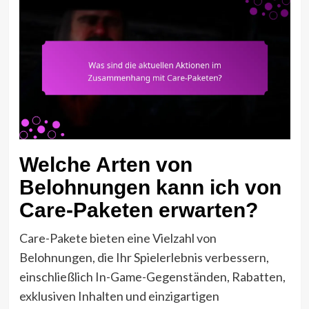
Welche Arten von
Belohnungen kann ich von
Care-Paketen erwarten?
Care-Pakete bieten eine Vielzahl von
Belohnungen, die Ihr Spielerlebnis verbessern,
einschließlich In-Game-Gegenständen, Rabatten,
exklusiven Inhalten und einzigartigen