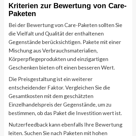
Kriterien zur Bewertung von Care-
Paketen
Bei der Bewertung von Care-Paketen sollten Sie
die Vielfalt und Qualität der enthaltenen
Gegenstände berücksichtigen. Pakete mit einer
Mischung aus Verbrauchsmaterialien,
Körperpflegeprodukten und einzigartigen
Geschenken bieten oft einen besseren Wert.
Die Preisgestaltung ist ein weiterer
entscheidender Faktor. Vergleichen Sie die
Gesamtkosten mit dem geschätzten
Einzelhandelspreis der Gegenstände, um zu
bestimmen, ob das Paket die Investition wert ist.
Nutzerfeedback kann ebenfalls Ihre Bewertung
leiten. Suchen Sie nach Paketen mit hohen