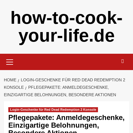
Skip
how-to-cook-
to
content
your-life.de
Primary
Menu
HOME
LOGIN-GESCHENKE FÜR RED DEAD REDEMPTION 2
KONSOLE
PFLEGEPAKETE: ANMELDEGESCHENKE,
EINZIGARTIGE BELOHNUNGEN, BESONDERE AKTIONEN
Login-Geschenke für Red Dead Redemption 2 Konsole
Pflegepakete: Anmeldegeschenke,
Einzigartige Belohnungen,
Besondere Aktionen