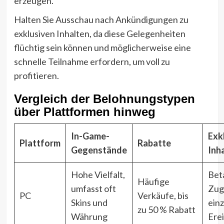
erzeugen.
Halten Sie Ausschau nach Ankündigungen zu
exklusiven Inhalten, da diese Gelegenheiten
flüchtig sein können und möglicherweise eine
schnelle Teilnahme erfordern, um voll zu
profitieren.
Vergleich der Belohnungstypen
über Plattformen hinweg
In-Game-
Exk
Plattform
Rabatte
Gegenstände
Inh
Hohe Vielfalt,
Bet
Häufige
umfasst oft
Zug
PC
Verkäufe, bis
Skins und
einz
zu 50 % Rabatt
Währung
Ere