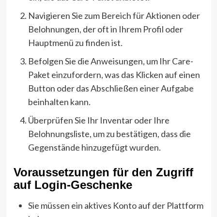
Navigieren Sie zum Bereich für Aktionen oder
Belohnungen, der oft in Ihrem Profil oder
Hauptmenü zu finden ist.
Befolgen Sie die Anweisungen, um Ihr Care-
Paket einzufordern, was das Klicken auf einen
Button oder das Abschließen einer Aufgabe
beinhalten kann.
Überprüfen Sie Ihr Inventar oder Ihre
Belohnungsliste, um zu bestätigen, dass die
Gegenstände hinzugefügt wurden.
Voraussetzungen für den Zugriff
auf Login-Geschenke
Sie müssen ein aktives Konto auf der Plattform