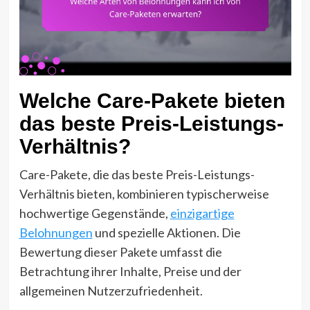
Welche Care-Pakete bieten
das beste Preis-Leistungs-
Verhältnis?
Care-Pakete, die das beste Preis-Leistungs-
Verhältnis bieten, kombinieren typischerweise
hochwertige Gegenstände,
einzigartige
Belohnungen
und spezielle Aktionen. Die
Bewertung dieser Pakete umfasst die
Betrachtung ihrer Inhalte, Preise und der
allgemeinen Nutzerzufriedenheit.