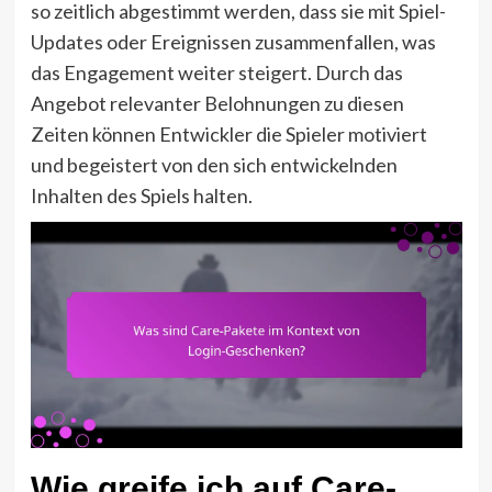
so zeitlich abgestimmt werden, dass sie mit Spiel-
Updates oder Ereignissen zusammenfallen, was
das Engagement weiter steigert. Durch das
Angebot relevanter Belohnungen zu diesen
Zeiten können Entwickler die Spieler motiviert
und begeistert von den sich entwickelnden
Inhalten des Spiels halten.
Wie greife ich auf Care-