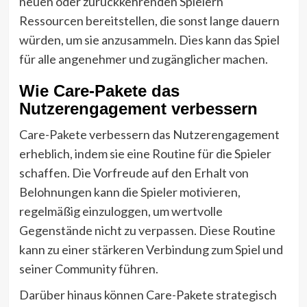
neuen oder zurückkehrenden Spielern
Ressourcen bereitstellen, die sonst lange dauern
würden, um sie anzusammeln. Dies kann das Spiel
für alle angenehmer und zugänglicher machen.
Wie Care-Pakete das
Nutzerengagement verbessern
Care-Pakete verbessern das Nutzerengagement
erheblich, indem sie eine Routine für die Spieler
schaffen. Die Vorfreude auf den Erhalt von
Belohnungen kann die Spieler motivieren,
regelmäßig einzuloggen, um wertvolle
Gegenstände nicht zu verpassen. Diese Routine
kann zu einer stärkeren Verbindung zum Spiel und
seiner Community führen.
Darüber hinaus können Care-Pakete strategisch