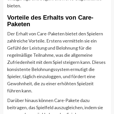
bieten.
Vorteile des Erhalts von Care-
Paketen
Der Erhalt von Care-Paketen bietet den Spielern
zahlreiche Vorteile. Erstens vermitteln sie ein
Gefühl der Leistung und Belohnung für die
regelmäßige Teilnahme, was die allgemeine
Zufriedenheit mit dem Spiel steigern kann. Dieses
konsistente Belohnungssystem ermutigt die
Spieler, täglich einzuloggen, und fördert eine
Gewohnheit, die zu einer erhöhten Spielzeit
führen kann.
Darüber hinaus können Care-Pakete dazu
beitragen, das Spielfeld auszugleichen, indem sie