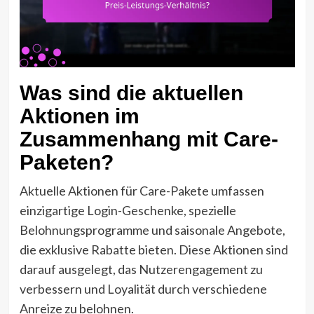
Was sind die aktuellen
Aktionen im
Zusammenhang mit Care-
Paketen?
Aktuelle Aktionen für Care-Pakete umfassen
einzigartige Login-Geschenke, spezielle
Belohnungsprogramme und saisonale Angebote,
die exklusive Rabatte bieten. Diese Aktionen sind
darauf ausgelegt, das Nutzerengagement zu
verbessern und Loyalität durch verschiedene
Anreize zu belohnen.