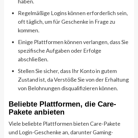
haben.
Regelmäßige Logins können erforderlich sein,
oft täglich, um für Geschenke in Frage zu
kommen.
Einige Plattformen können verlangen, dass Sie
spezifische Aufgaben oder Erfolge
abschließen.
Stellen Sie sicher, dass Ihr Konto in gutem
Zustand ist, da Verstöße Sie von der Erhaltung
von Belohnungen disqualifizieren können.
Beliebte Plattformen, die Care-
Pakete anbieten
Viele beliebte Plattformen bieten Care-Pakete
und Login-Geschenke an, darunter Gaming-