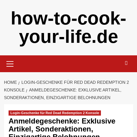
Skip
how-to-cook-
to
content
your-life.de
Primary
Menu
HOME
LOGIN-GESCHENKE FÜR RED DEAD REDEMPTION 2
KONSOLE
ANMELDEGESCHENKE: EXKLUSIVE ARTIKEL,
SONDERAKTIONEN, EINZIGARTIGE BELOHNUNGEN
Login-Geschenke für Red Dead Redemption 2 Konsole
Anmeldegeschenke: Exklusive
Artikel, Sonderaktionen,
Einzigartige Belohnungen