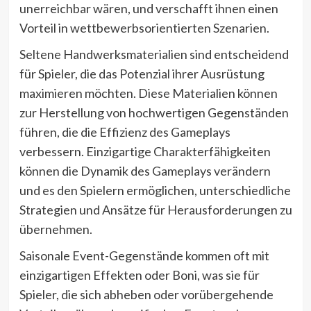
unerreichbar wären, und verschafft ihnen einen
Vorteil in wettbewerbsorientierten Szenarien.
Seltene Handwerksmaterialien sind entscheidend
für Spieler, die das Potenzial ihrer Ausrüstung
maximieren möchten. Diese Materialien können
zur Herstellung von hochwertigen Gegenständen
führen, die die Effizienz des Gameplays
verbessern. Einzigartige Charakterfähigkeiten
können die Dynamik des Gameplays verändern
und es den Spielern ermöglichen, unterschiedliche
Strategien und Ansätze für Herausforderungen zu
übernehmen.
Saisonale Event-Gegenstände kommen oft mit
einzigartigen Effekten oder Boni, was sie für
Spieler, die sich abheben oder vorübergehende