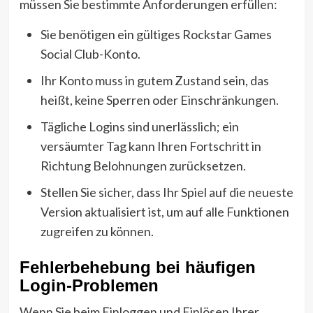
müssen Sie bestimmte Anforderungen erfüllen:
Sie benötigen ein gültiges Rockstar Games
Social Club-Konto.
Ihr Konto muss in gutem Zustand sein, das
heißt, keine Sperren oder Einschränkungen.
Tägliche Logins sind unerlässlich; ein
versäumter Tag kann Ihren Fortschritt in
Richtung Belohnungen zurücksetzen.
Stellen Sie sicher, dass Ihr Spiel auf die neueste
Version aktualisiert ist, um auf alle Funktionen
zugreifen zu können.
Fehlerbehebung bei häufigen
Login-Problemen
Wenn Sie beim Einloggen und Einlösen Ihrer