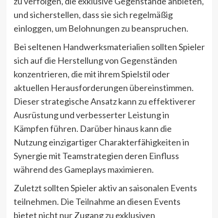
zu verfolgen, die exklusive Gegenstände anbieten,
und sicherstellen, dass sie sich regelmäßig
einloggen, um Belohnungen zu beanspruchen.
Bei seltenen Handwerksmaterialien sollten Spieler
sich auf die Herstellung von Gegenständen
konzentrieren, die mit ihrem Spielstil oder
aktuellen Herausforderungen übereinstimmen.
Dieser strategische Ansatz kann zu effektiverer
Ausrüstung und verbesserter Leistung in
Kämpfen führen. Darüber hinaus kann die
Nutzung einzigartiger Charakterfähigkeiten in
Synergie mit Teamstrategien deren Einfluss
während des Gameplays maximieren.
Zuletzt sollten Spieler aktiv an saisonalen Events
teilnehmen. Die Teilnahme an diesen Events
bietet nicht nur Zugang zu exklusiven