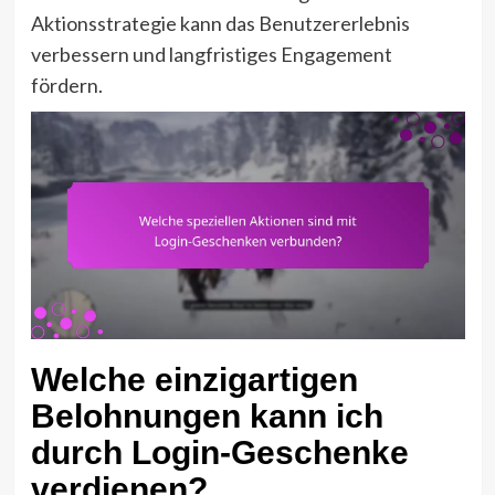
Aktionsstrategie kann das Benutzererlebnis
verbessern und langfristiges Engagement
fördern.
Welche einzigartigen
Belohnungen kann ich
durch Login-Geschenke
verdienen?