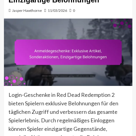
Jasper Hawthorne
11/03/2026
0
Login-Geschenke in Red Dead Redemption 2
bieten Spielern exklusive Belohnungen für den
täglichen Zugriff und verbessern das gesamte
Spielerlebnis. Durch regelmäßiges Einloggen
können Spieler einzigartige Gegenstände,