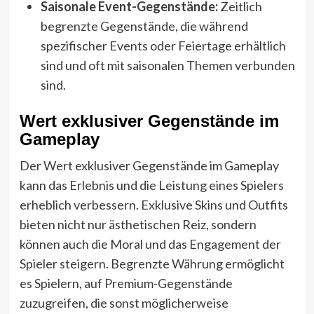
Saisonale Event-Gegenstände:
Zeitlich
begrenzte Gegenstände, die während
spezifischer Events oder Feiertage erhältlich
sind und oft mit saisonalen Themen verbunden
sind.
Wert exklusiver Gegenstände im
Gameplay
Der Wert exklusiver Gegenstände im Gameplay
kann das Erlebnis und die Leistung eines Spielers
erheblich verbessern. Exklusive Skins und Outfits
bieten nicht nur ästhetischen Reiz, sondern
können auch die Moral und das Engagement der
Spieler steigern. Begrenzte Währung ermöglicht
es Spielern, auf Premium-Gegenstände
zuzugreifen, die sonst möglicherweise