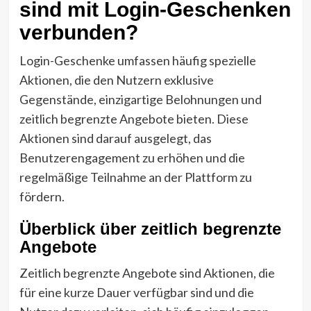
sind mit Login-Geschenken
verbunden?
Login-Geschenke umfassen häufig spezielle
Aktionen, die den Nutzern exklusive
Gegenstände, einzigartige Belohnungen und
zeitlich begrenzte Angebote bieten. Diese
Aktionen sind darauf ausgelegt, das
Benutzerengagement zu erhöhen und die
regelmäßige Teilnahme an der Plattform zu
fördern.
Überblick über zeitlich begrenzte
Angebote
Zeitlich begrenzte Angebote sind Aktionen, die
für eine kurze Dauer verfügbar sind und die