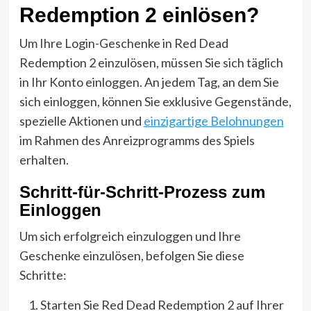
Redemption 2 einlösen?
Um Ihre Login-Geschenke in Red Dead
Redemption 2 einzulösen, müssen Sie sich täglich
in Ihr Konto einloggen. An jedem Tag, an dem Sie
sich einloggen, können Sie exklusive Gegenstände,
spezielle Aktionen und
einzigartige Belohnungen
im Rahmen des Anreizprogramms des Spiels
erhalten.
Schritt-für-Schritt-Prozess zum
Einloggen
Um sich erfolgreich einzuloggen und Ihre
Geschenke einzulösen, befolgen Sie diese
Schritte:
Starten Sie Red Dead Redemption 2 auf Ihrer