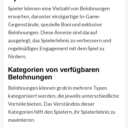
Spieler können eine Vielzahl von Belohnungen
erwarten, darunter einzigartige In-Game-
Gegenstände, spezielle Boni und exklusive
Belohnungen. Diese Anreize sind darauf
ausgelegt, das Spielerlebnis zu verbessern und
regelmäßiges Engagement mit dem Spiel zu
fördern.
Kategorien von verfügbaren
Belohnungen
Belohnungen können grob in mehrere Typen
kategorisiert werden, die jeweils unterschiedliche
Vorteile bieten. Das Verständnis dieser
Kategorien hilft den Spielern, ihr Spielerlebnis zu
maximieren.