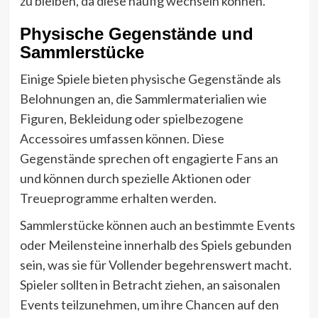
zu bleiben, da diese häufig wechseln können.
Physische Gegenstände und
Sammlerstücke
Einige Spiele bieten physische Gegenstände als
Belohnungen an, die Sammlermaterialien wie
Figuren, Bekleidung oder spielbezogene
Accessoires umfassen können. Diese
Gegenstände sprechen oft engagierte Fans an
und können durch spezielle Aktionen oder
Treueprogramme erhalten werden.
Sammlerstücke können auch an bestimmte Events
oder Meilensteine innerhalb des Spiels gebunden
sein, was sie für Vollender begehrenswert macht.
Spieler sollten in Betracht ziehen, an saisonalen
Events teilzunehmen, um ihre Chancen auf den