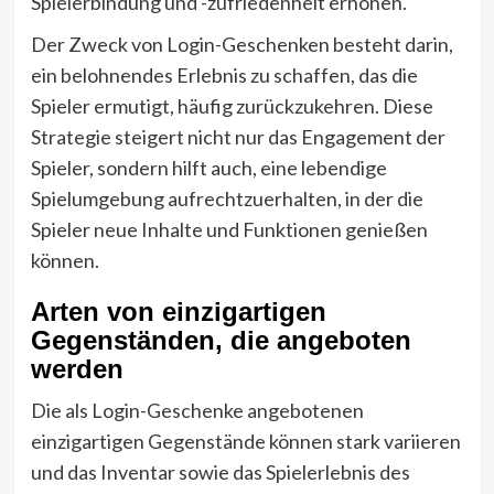
Spielerbindung und -zufriedenheit erhöhen.
Der Zweck von Login-Geschenken besteht darin,
ein belohnendes Erlebnis zu schaffen, das die
Spieler ermutigt, häufig zurückzukehren. Diese
Strategie steigert nicht nur das Engagement der
Spieler, sondern hilft auch, eine lebendige
Spielumgebung aufrechtzuerhalten, in der die
Spieler neue Inhalte und Funktionen genießen
können.
Arten von einzigartigen
Gegenständen, die angeboten
werden
Die als Login-Geschenke angebotenen
einzigartigen Gegenstände können stark variieren
und das Inventar sowie das Spielerlebnis des