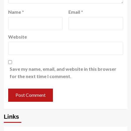
Name
*
Email
*
Website
Save my name, email, and website in this browser
for the next time I comment.
Links