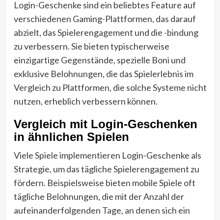
Login-Geschenke sind ein beliebtes Feature auf
verschiedenen Gaming-Plattformen, das darauf
abzielt, das Spielerengagement und die -bindung
zu verbessern. Sie bieten typischerweise
einzigartige Gegenstände, spezielle Boni und
exklusive Belohnungen, die das Spielerlebnis im
Vergleich zu Plattformen, die solche Systeme nicht
nutzen, erheblich verbessern können.
Vergleich mit Login-Geschenken
in ähnlichen Spielen
Viele Spiele implementieren Login-Geschenke als
Strategie, um das tägliche Spielerengagement zu
fördern. Beispielsweise bieten mobile Spiele oft
tägliche Belohnungen, die mit der Anzahl der
aufeinanderfolgenden Tage, an denen sich ein