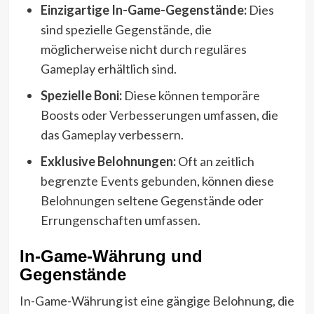
Einzigartige In-Game-Gegenstände:
Dies
sind spezielle Gegenstände, die
möglicherweise nicht durch reguläres
Gameplay erhältlich sind.
Spezielle Boni:
Diese können temporäre
Boosts oder Verbesserungen umfassen, die
das Gameplay verbessern.
Exklusive Belohnungen:
Oft an zeitlich
begrenzte Events gebunden, können diese
Belohnungen seltene Gegenstände oder
Errungenschaften umfassen.
In-Game-Währung und
Gegenstände
In-Game-Währung ist eine gängige Belohnung, die