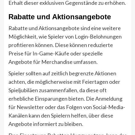
Erhalt dieser exklusiven Gegenstände zu erhöhen.
Rabatte und Aktionsangebote
Rabatte und Aktionsangebote sind eine weitere
Möglichkeit, wie Spieler von Login-Belohnungen
profitieren können. Diese können reduzierte
Preise für In-Game-Käufe oder spezielle
Angebote für Merchandise umfassen.
Spieler sollten auf zeitlich begrenzte Aktionen
achten, die möglicherweise mit Feiertagen oder
Spieljubiläen zusammenfallen, da diese oft
erhebliche Einsparungen bieten. Die Anmeldung
für Newsletter oder das Folgen von Social-Media-
Kanälen kann den Spielern helfen, über diese
Angebote informiert zu bleiben.