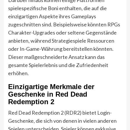
spielespezifische Boni enthalten, die auf die
einzigartigen Aspekte ihres Gameplays
zugeschnitten sind. Beispielsweise könnten RPGs
Charakter-Upgrades oder seltene Gegenstände
anbieten, während Strategiespiele Ressourcen
oder In-Game-Währung bereitstellen könnten.
Dieser maßgeschneiderte Ansatz kann das
gesamte Spielerlebnis und die Zufriedenheit
erhöhen.
Einzigartige Merkmale der
Geschenke in Red Dead
Redemption 2
Red Dead Redemption 2 (RDR2) bietet Login-
Geschenke, die sich von denen in vielen anderen
Spielen unterscheiden. Spieler können exklusive