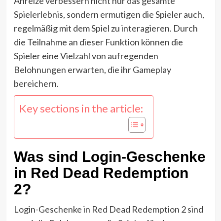
Anreize verbessern nicht nur das gesamte
Spielerlebnis, sondern ermutigen die Spieler auch,
regelmäßig mit dem Spiel zu interagieren. Durch
die Teilnahme an dieser Funktion können die
Spieler eine Vielzahl von aufregenden
Belohnungen erwarten, die ihr Gameplay
bereichern.
Key sections in the article:
Was sind Login-Geschenke
in Red Dead Redemption
2?
Login-Geschenke in Red Dead Redemption 2 sind