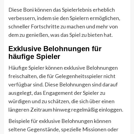
Diese Boni können das Spielerlebnis erheblich
verbessern, indem sie den Spielern ermöglichen,
schneller Fortschritte zu machen und mehr von
dem zu genießen, was das Spiel zu bieten hat.
Exklusive Belohnungen für
häufige Spieler
Häufige Spieler können exklusive Belohnungen
freischalten, die für Gelegenheitsspieler nicht
verfügbar sind. Diese Belohnungen sind darauf
ausgelegt, das Engagement der Spieler zu
würdigen und zu schätzen, die sich über einen
längeren Zeitraum hinweg regelmäßig einloggen.
Beispiele für exklusive Belohnungen können
seltene Gegenstände, spezielle Missionen oder