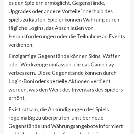
es den Spielern ermöglicht, Gegenstände,
Upgrades oder andere Vorteile innerhalb des
Spiels zu kaufen. Spieler können Währung durch
tägliche Logins, das Abschließen von
Herausforderungen oder die Teilnahme an Events
verdienen.
Einzigartige Gegenstände können Skins, Waffen
oder Werkzeuge umfassen, die das Gameplay
verbessern. Diese Gegenstände können durch
Login-Boni oder spezielle Aktionen verdient
werden, was den Wert des Inventars des Spielers
erhöht.
Es ist ratsam, die Ankündigungen des Spiels
regelmäßig zu überprüfen, um über neue
Gegenstände und Währungsangebote informiert