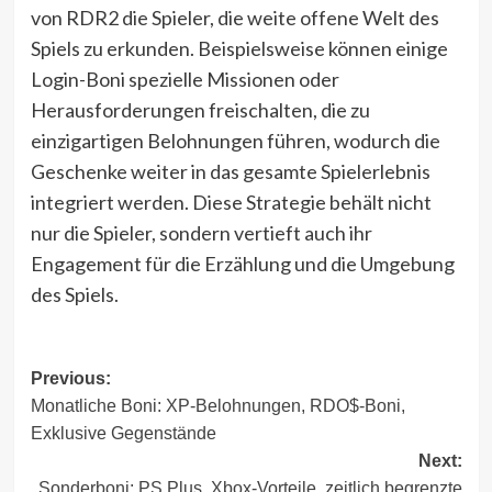
von RDR2 die Spieler, die weite offene Welt des
Spiels zu erkunden. Beispielsweise können einige
Login-Boni spezielle Missionen oder
Herausforderungen freischalten, die zu
einzigartigen Belohnungen führen, wodurch die
Geschenke weiter in das gesamte Spielerlebnis
integriert werden. Diese Strategie behält nicht
nur die Spieler, sondern vertieft auch ihr
Engagement für die Erzählung und die Umgebung
des Spiels.
Post
Previous:
Monatliche Boni: XP-Belohnungen, RDO$-Boni,
navigation
Exklusive Gegenstände
Next:
Sonderboni: PS Plus, Xbox-Vorteile, zeitlich begrenzte