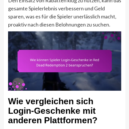
Den Einsatz von Rabatten klug zu nutzen, kann das
gesamte Spielerlebnis verbessern und Geld
sparen, was es für die Spieler unerlässlich macht,
proaktiv nach diesen Belohnungen zu suchen.
Wie vergleichen sich
Login-Geschenke mit
anderen Plattformen?