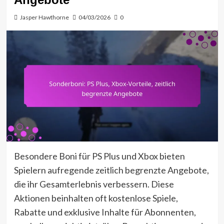
Jasper Hawthorne
04/03/2026
0
Besondere Boni für PS Plus und Xbox bieten
Spielern aufregende zeitlich begrenzte Angebote,
die ihr Gesamterlebnis verbessern. Diese
Aktionen beinhalten oft kostenlose Spiele,
Rabatte und exklusive Inhalte für Abonnenten,