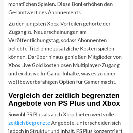
monatlichen Spielen. Diese Boni erhöhen den
Gesamtwert des Abonnements.
Zu den jüngsten Xbox-Vorteilen gehörte der
Zugang zu Neuerscheinungen am
Veröffentlichungstag, sodass Abonnenten
beliebte Titel ohne zusätzliche Kosten spielen
können. Darüber hinaus genießen Mitglieder von
Xbox Live Gold kostenlosen Multiplayer-Zugang
und exklusive In-Game-Inhalte, was es zu einer
wettbewerbsfähigen Option für Gamer macht.
Vergleich der zeitlich begrenzten
Angebote von PS Plus und Xbox
Sowohl PS Plus als auch Xbox bieten wertvolle
zeitlich begrenzte
Angebote, unterscheiden sich
jedoch in Struktur und Inhalt. PS Plus konzentriert