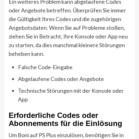
Ein weiteres Problem kann abgelaufene Codes
oder Angebote betreffen. Überprüfen Sie immer
die Gültigkeit Ihres Codes und die zugehörigen
Angebotsdaten. Wenn Sie auf Probleme stoßen,
ziehen Sie in Betracht, Ihre Konsole oder App neu
zu starten, da dies manchmal kleinere Störungen
beheben kann.
Falsche Code-Eingabe
Abgelaufene Codes oder Angebote
Technische Störungen mit der Konsole oder
App
Erforderliche Codes oder
Abonnements für die Einlösung
Um Boni auf PS Plus einzulösen, benötigen Sie in