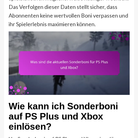
Das Verfolgen dieser Daten stellt sicher, dass
Abonnenten keine wertvollen Boni verpassen und
ihr Spielerlebnis maximieren können.
Wie kann ich Sonderboni
auf PS Plus und Xbox
einlösen?