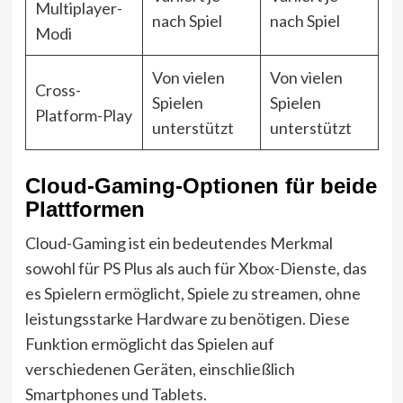
Multiplayer-
nach Spiel
nach Spiel
Modi
Von vielen
Von vielen
Cross-
Spielen
Spielen
Platform-Play
unterstützt
unterstützt
Cloud-Gaming-Optionen für beide
Plattformen
Cloud-Gaming ist ein bedeutendes Merkmal
sowohl für PS Plus als auch für Xbox-Dienste, das
es Spielern ermöglicht, Spiele zu streamen, ohne
leistungsstarke Hardware zu benötigen. Diese
Funktion ermöglicht das Spielen auf
verschiedenen Geräten, einschließlich
Smartphones und Tablets.