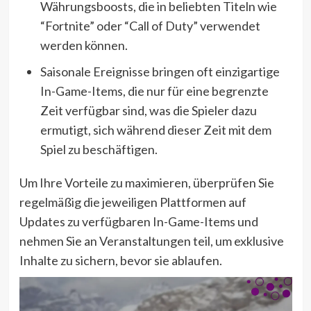
Währungsboosts, die in beliebten Titeln wie
“Fortnite” oder “Call of Duty” verwendet
werden können.
Saisonale Ereignisse bringen oft einzigartige
In-Game-Items, die nur für eine begrenzte
Zeit verfügbar sind, was die Spieler dazu
ermutigt, sich während dieser Zeit mit dem
Spiel zu beschäftigen.
Um Ihre Vorteile zu maximieren, überprüfen Sie
regelmäßig die jeweiligen Plattformen auf
Updates zu verfügbaren In-Game-Items und
nehmen Sie an Veranstaltungen teil, um exklusive
Inhalte zu sichern, bevor sie ablaufen.