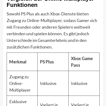
Funktionen
Sowohl PS Plus als auch Xbox-Dienste bieten
Zugang zu Online-Multiplayer, sodass Gamer sich
mit Freunden oder anderen Spielern weltweit
verbinden und spielen können. Es gibt jedoch
Unterschiede im Gesamterlebnis und in den
zusätzlichen Funktionen.
Xbox Game
Merkmal
PS Plus
Pass
Zugang zu
Online-
Inklusive
Inklusive
Multiplayer
Exklusive
Variiert je
Variiert je