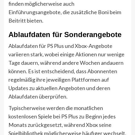
finden möglicherweise auch
Einführungsangebote, die zusätzliche Boni beim
Beitritt bieten.
Ablaufdaten für Sonderangebote
Ablaufdaten für PS Plus und Xbox-Angebote
variieren stark, wobei einige Aktionen nur wenige
Tage dauern, während andere Wochen andauern
können. Es ist entscheidend, dass Abonnenten
regelmäßig ihre jeweiligen Plattformen auf
Updates zu aktuellen Angeboten und deren
Ablaufdaten überprüfen.
Typischerweise werden die monatlichen
kostenlosen Spiele bei PS Plus zu Beginn jedes
Monats zurückgesetzt, während Xbox seine
Spielbibliothek möglicherweise häufiger wechselt.