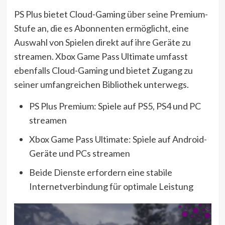
PS Plus bietet Cloud-Gaming über seine Premium-
Stufe an, die es Abonnenten ermöglicht, eine
Auswahl von Spielen direkt auf ihre Geräte zu
streamen. Xbox Game Pass Ultimate umfasst
ebenfalls Cloud-Gaming und bietet Zugang zu
seiner umfangreichen Bibliothek unterwegs.
PS Plus Premium: Spiele auf PS5, PS4 und PC
streamen
Xbox Game Pass Ultimate: Spiele auf Android-
Geräte und PCs streamen
Beide Dienste erfordern eine stabile
Internetverbindung für optimale Leistung