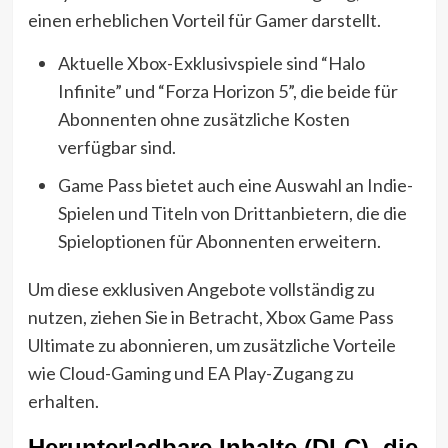
einen erheblichen Vorteil für Gamer darstellt.
Aktuelle Xbox-Exklusivspiele sind “Halo
Infinite” und “Forza Horizon 5”, die beide für
Abonnenten ohne zusätzliche Kosten
verfügbar sind.
Game Pass bietet auch eine Auswahl an Indie-
Spielen und Titeln von Drittanbietern, die die
Spieloptionen für Abonnenten erweitern.
Um diese exklusiven Angebote vollständig zu
nutzen, ziehen Sie in Betracht, Xbox Game Pass
Ultimate zu abonnieren, um zusätzliche Vorteile
wie Cloud-Gaming und EA Play-Zugang zu
erhalten.
Herunterladbare Inhalte (DLC), die